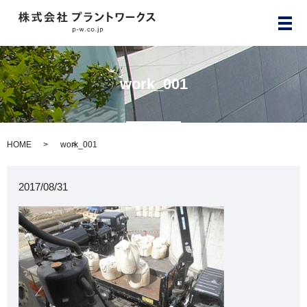
メ
work_001
HOME
work_001
2017/08/31