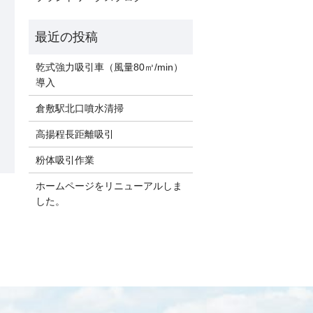
乾式強力吸引車（風量80㎥/min）
導入
倉敷駅北口噴水清掃
高揚程長距離吸引
粉体吸引作業
ホームページをリニューアルしま
した。