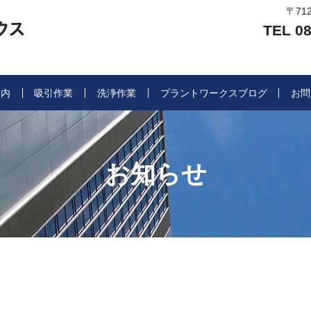
〒71
TEL 08
案内
吸引作業
洗浄作業
プラントワークスブログ
お問
お知らせ