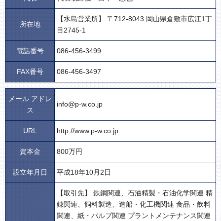
【水島営業所】 〒712-8043 岡山県倉敷市広江1丁
所在地
目2745-1
電話番号
086-456-3499
FAX番号
086-456-3497
メール アドレ
info@p-w.co.jp
ス
URL
http://www.p-w.co.jp
資本金
800万円
設立年月日
平成18年10月2日
【取引先】 鉄鋼関連、石油精製・石油化学関連 精
錬関連、飼料製造、造船・化工機関連 食品・飲料
関連、紙・パルプ関連 プラントメンテナンス関連