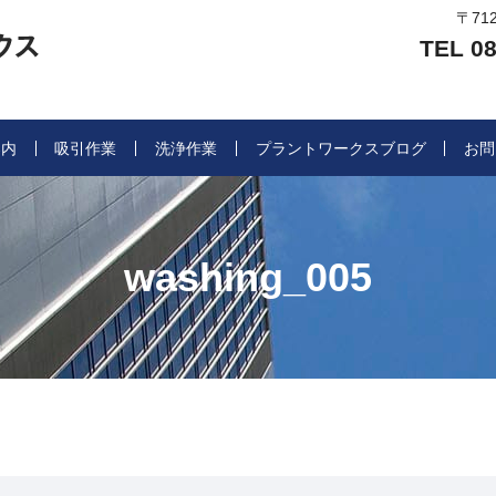
〒71
TEL 08
案内
吸引作業
洗浄作業
プラントワークスブログ
お問
washing_005