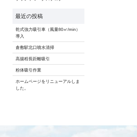
乾式強力吸引車（風量80㎥/min）
導入
倉敷駅北口噴水清掃
高揚程長距離吸引
粉体吸引作業
ホームページをリニューアルしま
した。