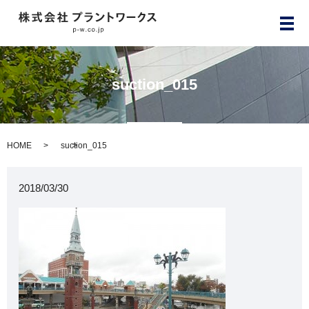
メ
suction_015
HOME
suction_015
2018/03/30