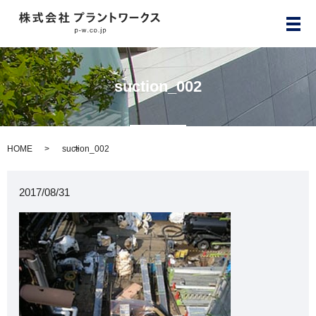
メ
suction_002
HOME
suction_002
2017/08/31