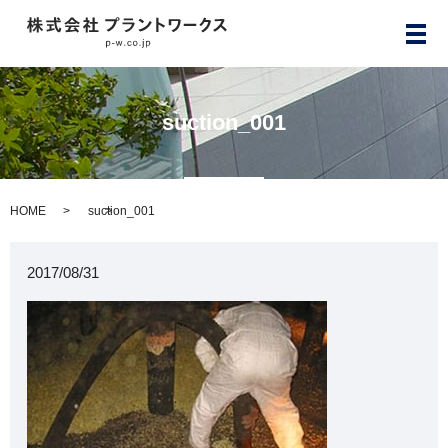
メ
suction_001
HOME
suction_001
2017/08/31