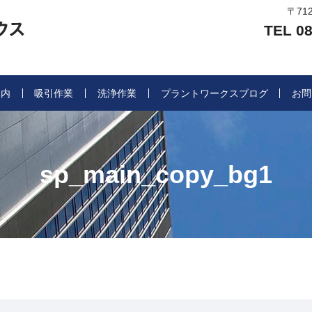
〒71
TEL 08
案内
吸引作業
洗浄作業
プラントワークスブログ
お問
sp_main_copy_bg1