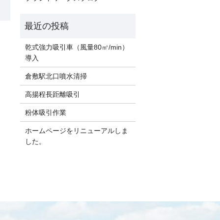
乾式強力吸引車（風量80㎥/min）
導入
倉敷駅北口噴水清掃
高揚程長距離吸引
粉体吸引作業
ホームページをリニューアルしま
した。