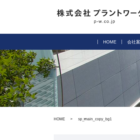
HOME
会社
HOME
sp_main_copy_bg1