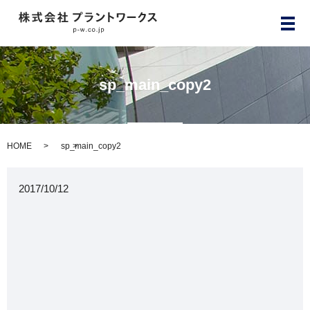
メ
sp_main_copy2
HOME
sp_main_copy2
2017/10/12