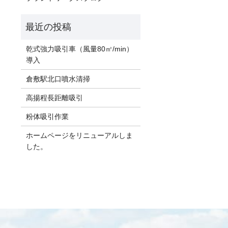
乾式強力吸引車（風量80㎥/min）
導入
倉敷駅北口噴水清掃
高揚程長距離吸引
粉体吸引作業
ホームページをリニューアルしま
した。