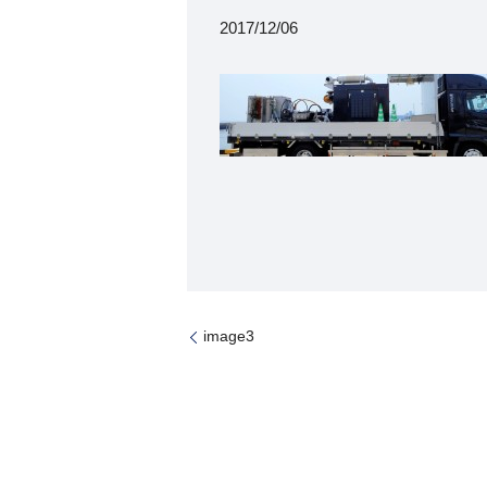
2017/12/06
image3