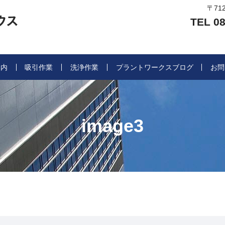
〒71
TEL 08
案内
吸引作業
洗浄作業
プラントワークスブログ
お問
image3