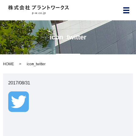
メ
icon_twitter
HOME
icon_twitter
2017/08/31