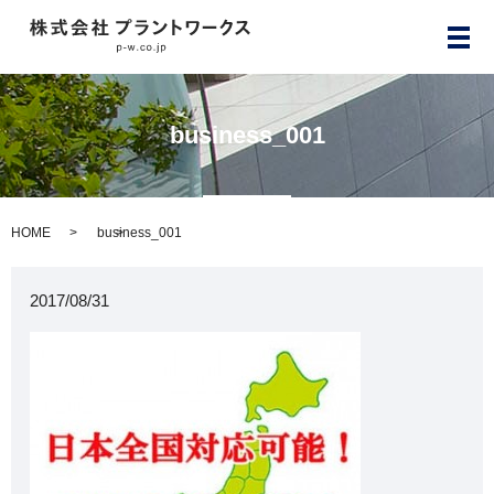
メ
business_001
HOME
business_001
2017/08/31