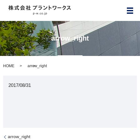
メ
arrow_right
HOME
arrow_right
2017/08/31
arrow_right