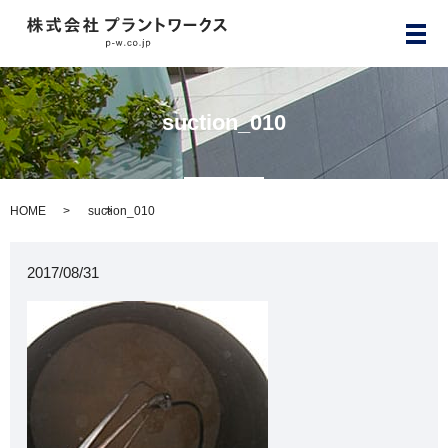
メ
suction_010
HOME
suction_010
2017/08/31